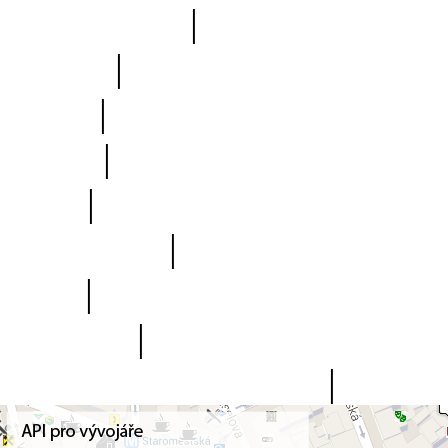
Online POI
|
Fórum
|
Mapa
|
Ikony
|
Blog
|
Nápověda
|
FAQ
|
Kontakt
|
Uživatelský panel
()
|
Regis