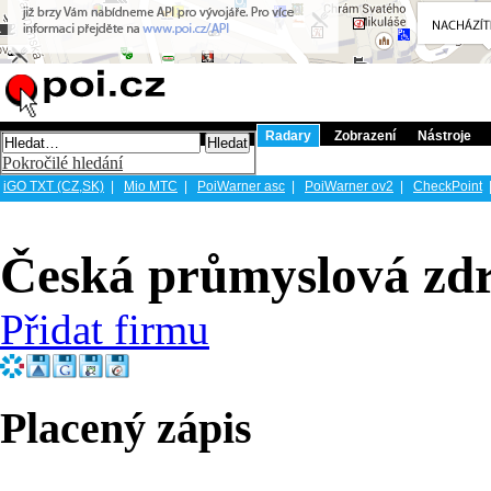
Radary
Zobrazení
Nástroje
Pokročilé hledání
iGO TXT (CZ,SK)
|
Mio MTC
|
PoiWarner asc
|
PoiWarner ov2
|
CheckPoint
Česká průmyslová zdr
Přidat firmu
Placený zápis