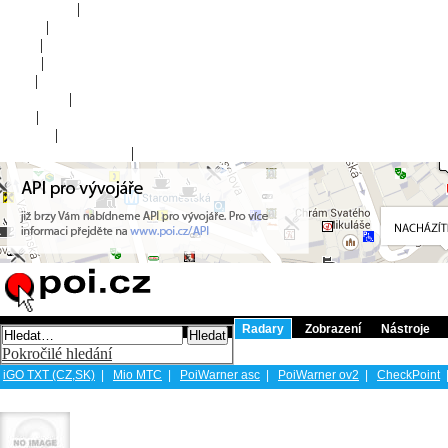
Online POI
|
Fórum
|
Mapa
|
Ikony
|
Blog
|
Nápověda
|
FAQ
|
Kontakt
|
Uživatelský panel
()
|
Registrovat
Přihlásit
Radary
Zobrazení
Nástroje
Pokročilé hledání
iGO TXT (CZ,SK)
|
Mio MTC
|
PoiWarner asc
|
PoiWarner ov2
|
CheckPoint