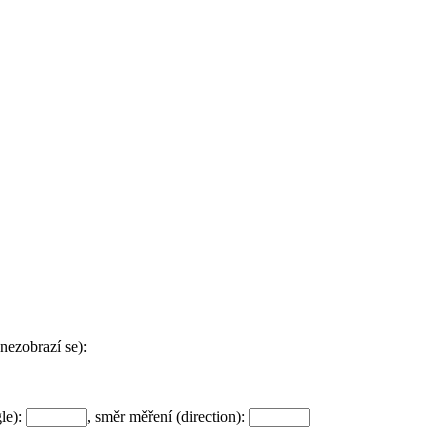
nezobrazí se):
le):
, směr měření (direction):