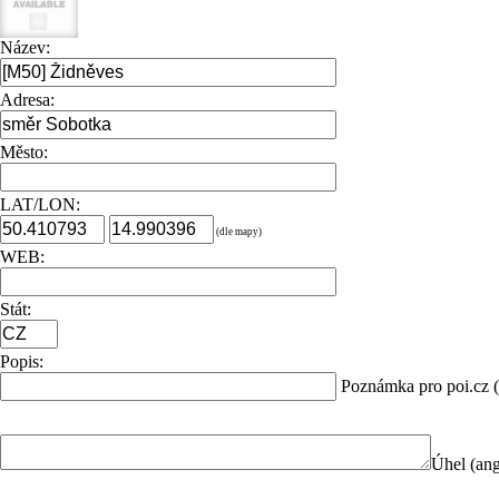
Název:
Adresa:
Město:
LAT/LON:
(dle mapy)
WEB:
Stát:
Popis:
Poznámka pro poi.cz (
Úhel (ang