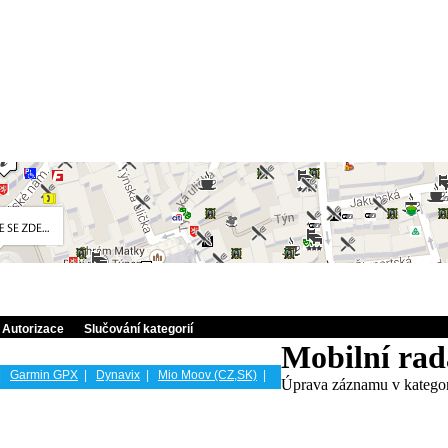
Autorizace
Slučování kategorií
Mobilní ra
|
Garmin GPX
|
Dynavix
|
Mio Moov (CZ,SK)
|
Úprava záznamu v katego